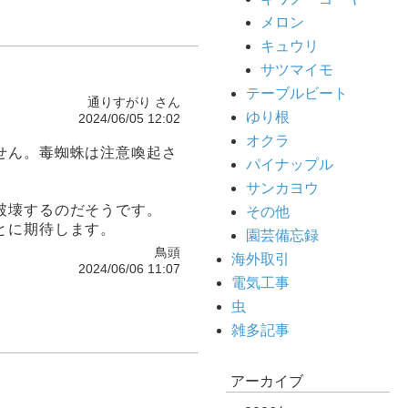
メロン
キュウリ
サツマイモ
テーブルビート
通りすがり さん
ゆり根
2024/06/05 12:02
オクラ
せん。毒蜘蛛は注意喚起さ
パイナップル
サンカヨウ
破壊するのだそうです。
その他
とに期待します。
園芸備忘録
鳥頭
海外取引
2024/06/06 11:07
電気工事
虫
雑多記事
アーカイブ