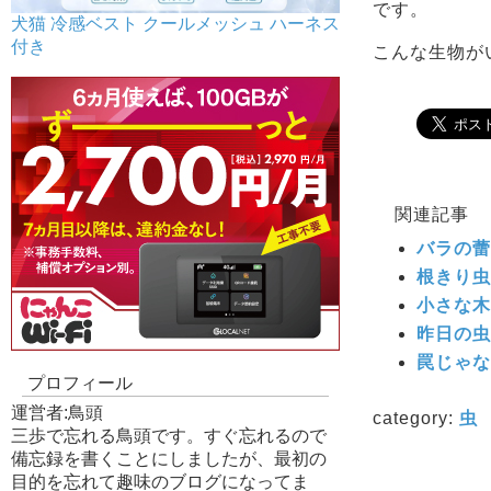
です。
犬猫 冷感ベスト クールメッシュ ハーネス
付き
こんな生物が
関連記事
バラの蕾
根きり虫
小さな木
昨日の虫
罠じゃな
プロフィール
運営者:鳥頭
category:
虫
三歩で忘れる鳥頭です。すぐ忘れるので
備忘録を書くことにしましたが、最初の
目的を忘れて趣味のブログになってま