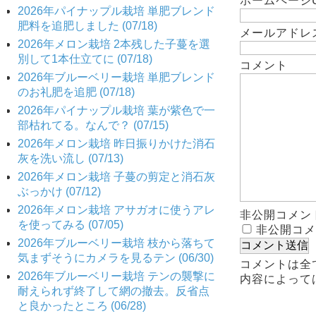
ホームページU
2026年パイナップル栽培 単肥ブレンド
肥料を追肥しました (07/18)
メールアドレ
2026年メロン栽培 2本残した子蔓を選
別して1本仕立てに (07/18)
コメント
2026年ブルーベリー栽培 単肥ブレンド
のお礼肥を追肥 (07/18)
2026年パイナップル栽培 葉が紫色で一
部枯れてる。なんで？ (07/15)
2026年メロン栽培 昨日振りかけた消石
灰を洗い流し (07/13)
2026年メロン栽培 子蔓の剪定と消石灰
ぶっかけ (07/12)
2026年メロン栽培 アサガオに使うアレ
非公開コメン
を使ってみる (07/05)
非公開コメ
2026年ブルーベリー栽培 枝から落ちて
気まずそうにカメラを見るテン (06/30)
コメントは全
2026年ブルーベリー栽培 テンの襲撃に
内容によって
耐えられず終了して網の撤去。反省点
と良かったところ (06/28)