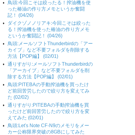
鳥頭:今回こそは絞ったる！搾油機を使
った椿油の作り方メモというか奮闘
記！ (04/26)
ダイクゾノノリアキ:今回こそは絞った
る！搾油機を使った椿油の作り方メモ
というか奮闘記！ (04/26)
鳥頭:メールソフトThunderbirdの「アー
カイブ」など不要フォルダを削除する
方法【POP編】 (02/01)
通りすがり:メールソフトThunderbirdの
「アーカイブ」など不要フォルダを削
除する方法【POP編】 (02/01)
鳥頭:PITEBAの手動搾油機を買ったけ
ど前回苦労したので絞り方を変えてみ
た (02/02)
通りすがり:PITEBAの手動搾油機を買
ったけど前回苦労したので絞り方を変
えてみた (02/01)
鳥頭:Let's Note CF-N9のメモリをメー
カー公称限界突破の8GBにしてみた