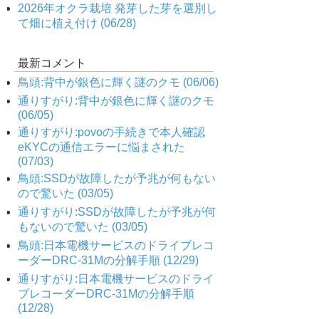
2026年オクラ栽培 発芽した芽を選別し
て畑に植え付け (06/28)
最新コメント
鳥頭:背中が銀色に輝く謎のクモ (06/06)
通りすがり:背中が銀色に輝く謎のクモ
(06/05)
通りすがり:povoの手続きで本人確認
eKYCの通信エラーに悩まされた
(07/03)
鳥頭:SSDが故障したが予兆が何もない
ので驚いた (03/05)
通りすがり:SSDが故障したが予兆が何
もないので驚いた (03/05)
鳥頭:日本電機サービスのドライブレコ
ーダーDRC-31Mの分解手順 (12/29)
通りすがり:日本電機サービスのドライ
ブレコーダーDRC-31Mの分解手順
(12/28)