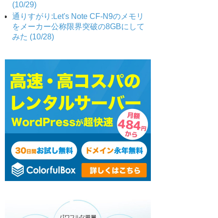
(10/29)
通りすがり:Let's Note CF-N9のメモリ
をメーカー公称限界突破の8GBにして
みた (10/28)