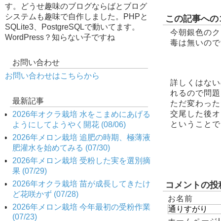
す。どうせ趣味のブログならばとブログ
システムも趣味で自作しました。PHPと
この記事への
SQLite3、PostgreSQLで動いてます。
今朝銀色のク
WordPress？知らない子ですね
毒は無いので
お問い合わせ
お問い合わせはこちらから
詳しくはない
れるので問題
最新記事
ただ変わった
交尾した後オ
2026年オクラ栽培 水をこまめにあげる
ということで
ようにしてようやく開花 (08/06)
2026年メロン栽培 追肥の時期、極薄液
肥灌水を始めてみる (07/30)
2026年メロン栽培 受粉した実を選別摘
果 (07/29)
2026年オクラ栽培 苗が成長してきたけ
コメントの投
ど花咲かず (07/28)
お名前
2026年メロン栽培 今年最初の受粉作業
(07/23)