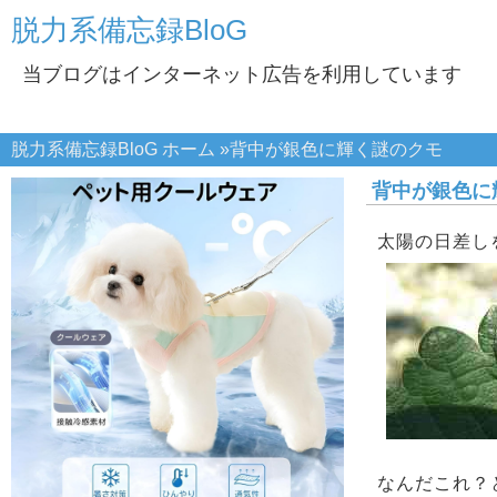
脱力系備忘録BloG
当ブログはインターネット広告を利用しています
脱力系備忘録BloG ホーム
»背中が銀色に輝く謎のクモ
背中が銀色に
太陽の日差し
なんだこれ？