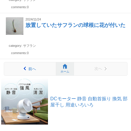
comments:0
2024/11/24
放置していたサフランの球根に花が付いた
category: サフラン
comments:0
次へ
前へ
ホーム
DCモーター 静音 自動首振り 換気 部
屋干し 用途いろいろ